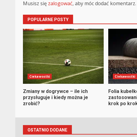
Musisz się
zalogować
, aby móc dodać komentarz.
POPULARNE POSTY
Ciekawostki
Ciekawostki
Zmiany w dogrywce – ile ich
Folia kubeł
przysługuje i kiedy można je
zastosowani
zrobić?
krok po kro
OSTATNIO DODANE