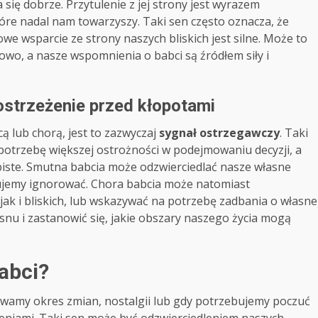
się dobrze. Przytulenie z jej strony jest wyrazem
tóre nadal nam towarzyszy. Taki sen często oznacza, że
we wsparcie ze strony naszych bliskich jest silne. Może to
owo, a nasze wspomnienia o babci są źródłem siły i
ostrzeżenie przed kłopotami
cą lub chorą, jest to zazwyczaj
sygnał ostrzegawczy
. Taki
otrzebę większej ostrożności w podejmowaniu decyzji, a
iste. Smutna babcia może odzwierciedlać nasze własne
ujemy ignorować. Chora babcia może natomiast
ak i bliskich, lub wskazywać na potrzebę zadbania o własne
nu i zastanowić się, jakie obszary naszego życia mogą
abci?
żywamy okres zmian, nostalgii lub gdy potrzebujemy poczuć