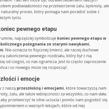
rzeniami. Taki sen może być odzwierciedleniem naszych
osobem podświadomości na przetworzenie żalu, tęsknoty, ale
 naturalny proces, który pomaga nam poradzić sobie z
aszym życiu.
 koniec pewnego etapu
rumnie, najczęściej symbolizuje
koniec pewnego etapu w
mbolicznego pożegnania ze starymi nawykami,
mi
. Nie oznacza to fizycznej śmierci, ale raczej duchowe
rą zakończenia pewnego rozdziału, który był z nią
ię od czegoś, co nas ogranicza. Jest to często zaproszenie
końca i co nowego może się rozpocząć.
złości i emocje
y z naszą
przeszłością i emocjami
, które towarzyszą nam
oty, żalu, ale także wdzięczności za wszystko, co nam dała.
by przetworzyć te silne uczucia i pomóc nam pogodzić się
zypomnieniem o ważnych lekcjach, które od niej