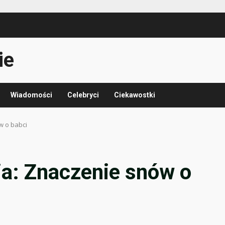
ie
Wiadomości
Celebryci
Ciekawostki
w o babci
ia: Znaczenie snów o