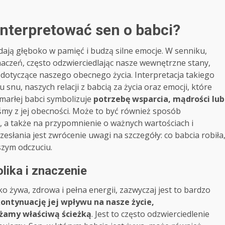
interpretować sen o babci?
adają głęboko w pamięć i budzą silne emocje. W senniku,
znaczeń, często odzwierciedlając nasze wewnętrzne stany,
dotyczące naszego obecnego życia. Interpretacja takiego
snu, naszych relacji z babcią za życia oraz emocji, które
marłej babci symbolizuje
potrzebę wsparcia, mądrości lub
iśmy z jej obecności. Może to być również sposób
, a także na przypomnienie o ważnych wartościach i
esłania jest zwrócenie uwagi na szczegóły: co babcia robiła
szym odczuciu.
lika i znaczenie
ko żywa, zdrowa i pełna energii, zazwyczaj jest to bardzo
ontynuację jej wpływu na nasze życie,
żamy właściwą ścieżką
. Jest to często odzwierciedlenie