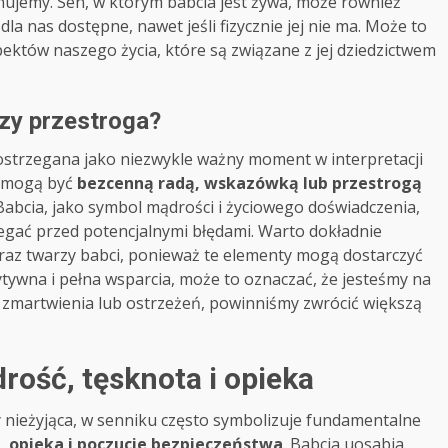
ęgnujemy. Sen, w którym babcia jest żywa, może również
dla nas dostępne, nawet jeśli fizycznie jej nie ma. Może to
któw naszego życia, które są związane z jej dziedzictwem
zy przestroga?
postrzegana jako niezwykle ważny moment w interpretacji
, mogą być
bezcenną radą, wskazówką lub przestrogą
 Babcia, jako symbol mądrości i życiowego doświadczenia,
ać przed potencjalnymi błędami. Warto dokładnie
yraz twarzy babci, ponieważ te elementy mogą dostarczyć
ywna i pełna wsparcia, może to oznaczać, że jesteśmy na
a zmartwienia lub ostrzeżeń, powinniśmy zwrócić większą
rość, tęsknota i opieka
czy nieżyjąca, w senniku często symbolizuje fundamentalne
, opieka i poczucie bezpieczeństwa
. Babcia uosabia