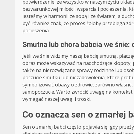
potwierdzenie, że wszystko w naszym życiu układa 
bezwarunkowej miłości, wsparcia i pocieszenia, k
jesteśmy w harmonii ze sobą i ze światem, a ducho
być również znak, że proces żałoby przebiega zdr
pocieszenia.
Smutna lub chora babcia we śnie: 
Jeśli we śnie widzimy naszą babcię smutną, płaczą
obraz może wskazywać na nadchodzące kłopoty, p
także na nierozwiązane sprawy rodzinne lub osob
poczucie smutku lub niezadowolenia, które prób
symbolizować obawy o zdrowie, zarówno własne, j
samopoczucie. Warto zwrócić uwagę na kontekst s
wymagać naszej uwagi i troski.
Co oznacza sen o zmarłej b
Sen o zmarłej babci często pojawia się, gdy prze