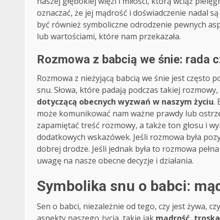
naszej głębokiej więzi i miłości, którą wciąż piel
oznaczać, że jej mądrość i doświadczenie nadal są 
być również symboliczne odrodzenie pewnych aspe
lub wartościami, które nam przekazała.
Rozmowa z babcią we śnie: rada c
Rozmowa z nieżyjącą babcią we śnie jest często 
snu. Słowa, które padają podczas takiej rozmowy
dotyczącą obecnych wyzwań w naszym życiu
.
może komunikować nam ważne prawdy lub ostrzeg
zapamiętać treść rozmowy, a także ton głosu i w
dodatkowych wskazówek. Jeśli rozmowa była pozyt
dobrej drodze. Jeśli jednak była to rozmowa pełn
uwagę na nasze obecne decyzje i działania.
Symbolika snu o babci: mąd
Sen o babci, niezależnie od tego, czy jest żywa, 
aspekty naszego życia, takie jak
mądrość, troska