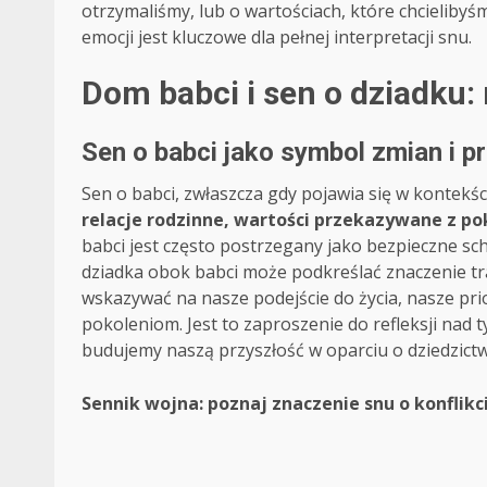
otrzymaliśmy, lub o wartościach, które chcieliby
emocji jest kluczowe dla pełnej interpretacji snu.
Dom babci i sen o dziadku: 
Sen o babci jako symbol zmian i p
Sen o babci, zwłaszcza gdy pojawia się w kontekś
relacje rodzinne, wartości przekazywane z po
babci jest często postrzegany jako bezpieczne sch
dziadka obok babci może podkreślać znaczenie trad
wskazywać na nasze podejście do życia, nasze prio
pokoleniom. Jest to zaproszenie do refleksji nad t
budujemy naszą przyszłość w oparciu o dziedzict
Post
Sennik wojna: poznaj znaczenie snu o konflikc
navigation