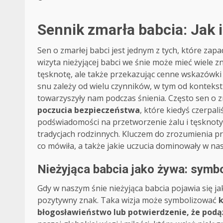
Sennik zmarła babcia: Jak 
Sen o zmarłej babci jest jednym z tych, które zap
wizyta nieżyjącej babci we śnie może mieć wiele 
tęsknotę, ale także przekazując cenne wskazówki 
snu zależy od wielu czynników, w tym od kontekstu 
towarzyszyły nam podczas śnienia. Często sen o z
poczucia bezpieczeństwa
, które kiedyś czerpal
podświadomości na przetworzenie żalu i tęsknoty
tradycjach rodzinnych. Kluczem do zrozumienia prz
co mówiła, a także jakie uczucia dominowały w na
Nieżyjąca babcia jako żywa: symbo
Gdy w naszym śnie nieżyjąca babcia pojawia się ja
pozytywny znak. Taka wizja może symbolizować
k
błogosławieństwo lub potwierdzenie, że podą