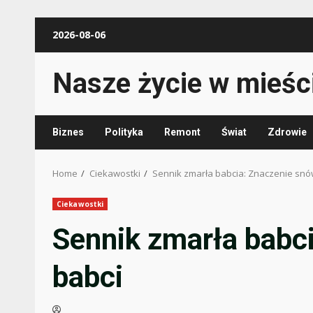
Skip
2026-08-06
to
content
Nasze życie w mieśc
Biznes
Polityka
Remont
Świat
Zdrowie
Home
Ciekawostki
Sennik zmarła babcia: Znaczenie snó
Ciekawostki
Sennik zmarła babc
babci