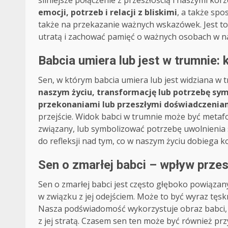
silniejsze połączenie z przeszłością i naszymi ko
emocji, potrzeb i relacji z bliskimi
, a także sp
także na przekazanie ważnych wskazówek. Jest to
utratą i zachować pamięć o ważnych osobach w n
Babcia umiera lub jest w trumnie:
Sen, w którym babcia umiera lub jest widziana w t
naszym życiu, transformację lub potrzebę sy
przekonaniami lub przeszłymi doświadczenia
przejście. Widok babci w trumnie może być metafo
związany, lub symbolizować potrzebę uwolnienia s
do refleksji nad tym, co w naszym życiu dobiega 
Sen o zmarłej babci – wpływ przes
Sen o zmarłej babci jest często głęboko powiązan
w związku z jej odejściem. Może to być wyraz tęskn
Nasza podświadomość wykorzystuje obraz babci, a
z jej stratą. Czasem sen ten może być również pr