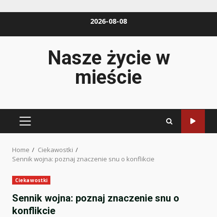
Skip
2026-08-08
to
content
Nasze życie w
mieście
PRIMARY
MENU
Home
Ciekawostki
Sennik wojna: poznaj znaczenie snu o konflikcie
Ciekawostki
Sennik wojna: poznaj znaczenie snu o
konflikcie