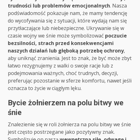
trudności lub problemów emocjonalnych
. Nasza
podświadomość pokazuje nam, że mamy tendencję
do wycofywania się z sytuacji, które wydają nam się
przytłaczające lub niebezpieczne. Ukrywanie się w
czasie wojny we śnie może symbolizować
poczucie
bezsilności, strach przed konsekwencjami
naszych działań lub głęboką potrzebę ochrony
,
aby uniknąć zranienia. Jest to znak, że być może zbyt
łatwo rezygnujemy z walki o swoje racje lub z
podejmowania ważnych, choć trudnych, decyzji,
preferując pozostanie w sferze komfortu, nawet jeśli
oznacza to życie w ciągłym lęku.
Bycie żołnierzem na polu bitwy we
śnie
Znalezienie się w roli żołnierza na polu bitwy we śnie
jest często postrzegane jako pozytywny znak.
Symbolizuje on naszą
wewnętrzną siłę, odwagę i