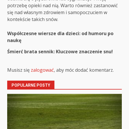
potrzebę opieki nad nią. Warto również zastanowić
się nad własnym zdrowiem i samopoczuciem w
kontekście takich snów.
Post
Współczesne wiersze dla dzieci: od humoru po
naukę
navigation
Śmierć brata sennik: Kluczowe znaczenie snu!
Musisz się
zalogować
, aby móc dodać komentarz.
POPULARNE POSTY