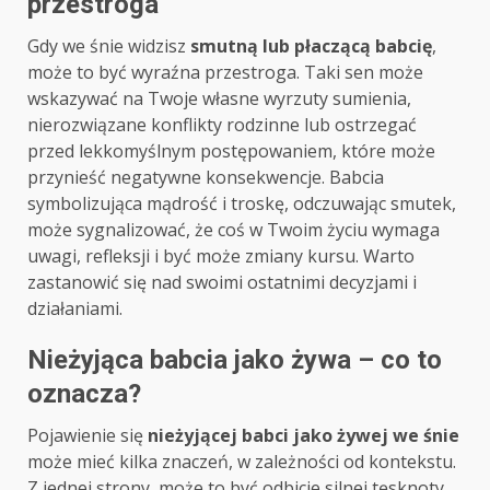
przestroga
Gdy we śnie widzisz
smutną lub płaczącą babcię
,
może to być wyraźna przestroga. Taki sen może
wskazywać na Twoje własne wyrzuty sumienia,
nierozwiązane konflikty rodzinne lub ostrzegać
przed lekkomyślnym postępowaniem, które może
przynieść negatywne konsekwencje. Babcia
symbolizująca mądrość i troskę, odczuwając smutek,
może sygnalizować, że coś w Twoim życiu wymaga
uwagi, refleksji i być może zmiany kursu. Warto
zastanowić się nad swoimi ostatnimi decyzjami i
działaniami.
Nieżyjąca babcia jako żywa – co to
oznacza?
Pojawienie się
nieżyjącej babci jako żywej we śnie
może mieć kilka znaczeń, w zależności od kontekstu.
Z jednej strony, może to być odbicie silnej tęsknoty