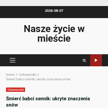
Skip
2026-08-07
to
content
Nasze życie w
mieście
PRIMARY
MENU
Home
Ciekawostki
Śmierć babci sennik: ukryte znaczenia snów
Ciekawostki
Śmierć babci sennik: ukryte znaczenia
snów