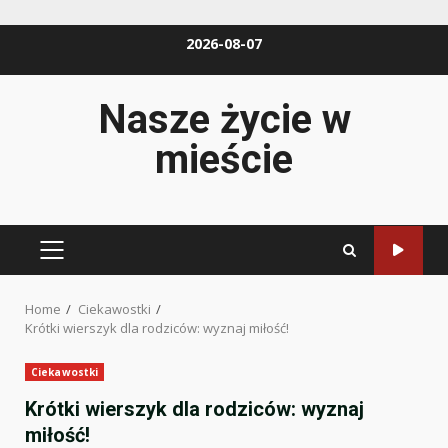
Skip
2026-08-07
to
content
Nasze życie w
mieście
PRIMARY
MENU
Home
Ciekawostki
Krótki wierszyk dla rodziców: wyznaj miłość!
Ciekawostki
Krótki wierszyk dla rodziców: wyznaj
miłość!