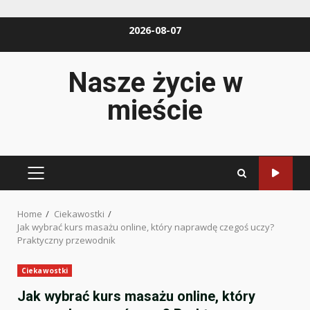
Skip
2026-08-07
to
content
Nasze życie w
mieście
PRIMARY
MENU
Home
Ciekawostki
Jak wybrać kurs masażu online, który naprawdę czegoś uczy?
Praktyczny przewodnik
Ciekawostki
Jak wybrać kurs masażu online, który