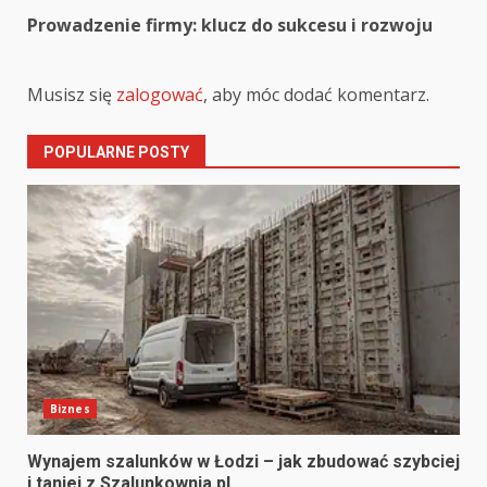
navigation
Prowadzenie firmy: klucz do sukcesu i rozwoju
Musisz się
zalogować
, aby móc dodać komentarz.
POPULARNE POSTY
Biznes
Wynajem szalunków w Łodzi – jak zbudować szybciej
i taniej z Szalunkownia.pl