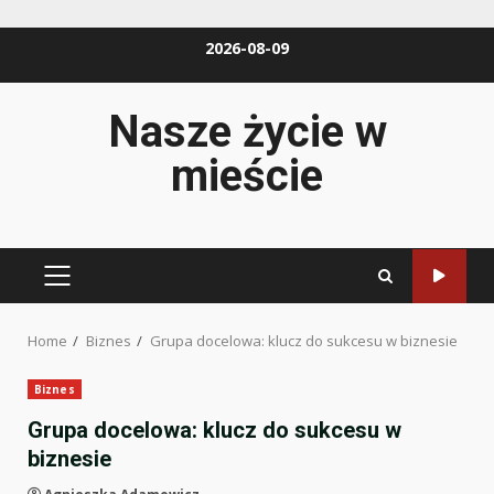
Skip
2026-08-09
to
content
Nasze życie w
mieście
PRIMARY
MENU
Home
Biznes
Grupa docelowa: klucz do sukcesu w biznesie
Biznes
Grupa docelowa: klucz do sukcesu w
biznesie